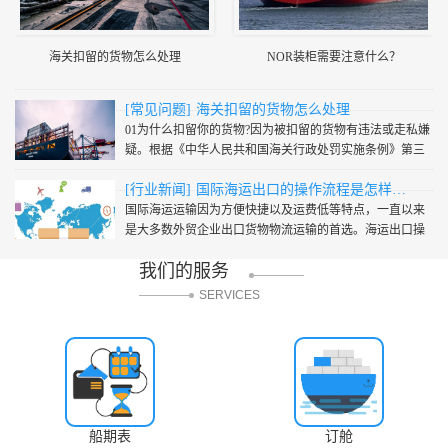
海关扣留的货物怎么处理
NOR装柜需要注意什么？
[常见问题]
海关扣留的货物怎么处理
01为什么扣留你的货物?因为被扣留的货物有违法或走私嫌
疑。根据《中华人民共和国海关行政处罚实施条例》第三
十八条,下列货物、物品、运输工具及有关账册、单据等资
[行业新闻]
国际海运出口的操作流程是怎样的？
料,海关可···
到
国际海运运输因为方便快捷以及运费低等特点，一直以来
是大多数外贸企业出口货物物流运输的首选。海运出口操
作流程如下：1、接单：接受客户委托书后审核委托书内容
我们的服务
并确认委托···
SERVICES
船期表
订舱