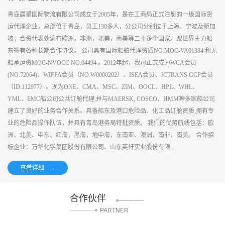
青岛晨星国际物流有限公司成立于2005年，是在工商局正式注册的一级国际货
运代理企业，总部位于青岛，员工130多人，分公司分别位于上海、宁波及新加
坡；合资代表处遍布欧洲，非洲，北美，南美等二十多个国家。跟世界主力船
东签有各种长期合作协议。 公司具有国际船舶代理资质NO:MOC-VA01384 和无
船承运资MOC-NVOCC NO.04494 。2012年起，我司正式成为WCA会员
(NO.72064)、WIFFA会员（NO.W0000202）、ISEA会员、JCTRANS GCP会员
（ID:112977）。现为ONE、CMA、MSC、ZIM、OOCL、HPL、WHL、
YML、EMC船公司公共订舱代理,并与MAERSK, COSCO、HMM等多家船公司
建立了良好的业务合作关系。具备船东及港口危险品、化工品订舱资质,拥有专
业的危险品操作队伍，并具有青岛港务局特批资质。 我们的优势航线包括：欧
洲、北美、中东、红海，黑海，地中海，东南亚、澳洲，南非，南美。 合作招
标企业：万华化学集团股份有限公司、山东英轩实业股份有限...
查看详细
→
合作伙伴
PARTNER